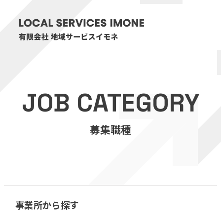
HOME
JOB CATEGORY
医療・介護事業
募集職種
訪問看護リハビリステーション癒々
リハビリセンター癒々
健康特化型デイサービス癒々＋
α
福祉用具プランナー癒々
事業所から探す