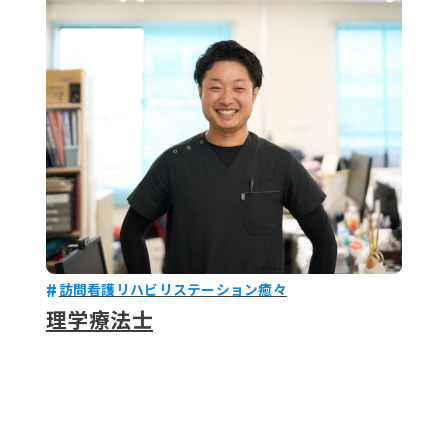
079-2
ENTRY
9 : 00
(
訪問看護リハビリステーション癒々
理学療法士