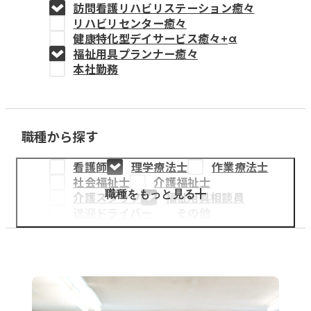
訪問看護リハビリステーション癒々
教育事業
リハビリセンター癒々
健康特化型デイサービス癒々+
α
姫路中央こども園
福祉用具プランナー癒々
本社勤務
姫路中央保育園
職種から探す
採用情報
看護師
理学療法士
作業療法士
医療・介護事業
社会福祉士
介護福祉士
募集職種
職種をもっと見る
介護スタッフ
福祉用具相談員
送迎ドライバー
その他
会社概要
お知らせ