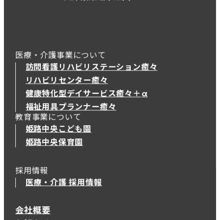
医療・介護事業について
訪問看護リハビリステーション癒々
リハビリセンター癒々
健康特化型デイサービス癒々＋
α
健康特化型デイサービス癒々＋
α
福祉用具プランナー癒々
教育事業について
姫路中央こども園
姫路中央保育園
採用情報
医療・介護 採用情報
会社概要