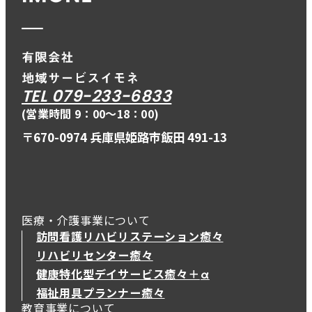
TEL 079-233-6833
(営業時間 9：00〜18：00)
〒670-0974 兵庫県姫路市飯田 491-13
医療・介護事業について
訪問看護リハビリステーション癒々
リハビリセンター癒々
健康特化型デイサービス癒々＋
α
健康特化型デイサービス癒々＋
α
福祉用具プランナー癒々
教育事業について