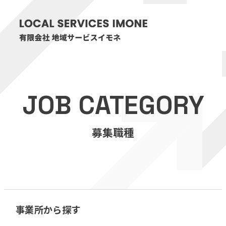
HOME
JOB CATEGORY
医療・介護事業
募集職種
訪問看護リハビリステーション癒々
リハビリセンター癒々
健康特化型デイサービス癒々＋
α
福祉用具プランナー癒々
事業所から探す