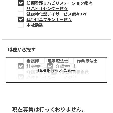
訪問看護リハビリステーション癒々
教育事業
リハビリセンター癒々
健康特化型デイサービス癒々+
α
姫路中央こども園
福祉用具プランナー癒々
本社勤務
姫路中央保育園
職種から探す
採用情報
看護師
理学療法士
作業療法士
医療・介護事業
社会福祉士
介護福祉士
募集職種
職種をもっと見る
介護スタッフ
福祉用具相談員
送迎ドライバー
その他
会社概要
お知らせ
現在募集は行っておりません。