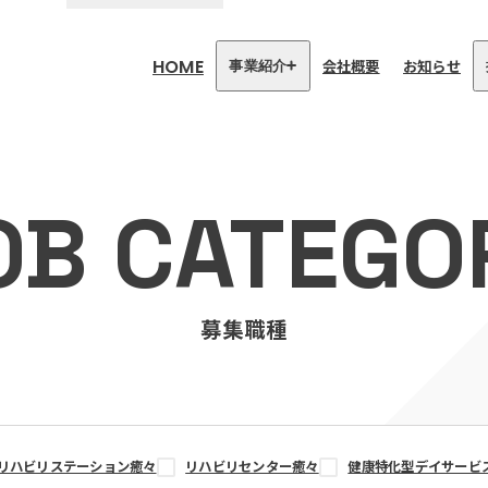
HOME
会社概要
お知らせ
事業紹介
医療・介護事業
訪問看護リハビリステーション
OB CATEGO
癒々
リハビリセンター癒々
健康特化型デイサービス癒々＋
α
福祉用具プランナー癒々
募集職種
リハビリステーション癒々
リハビリセンター癒々
健康特化型デイサービ