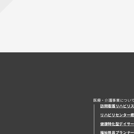
医療・介護事業につい
訪問看護リハビリ
リハビリセンター
健康特化型デイサ
健康特化型デイサ
福祉用具プランナ