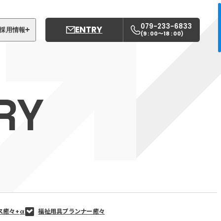
079-233-6833
ENTRY
採用情報
9 : 00〜18 : 00
(
)
募集職種
姫路中央こども園
RY
姫路中央保育園
ス癒々+
α
福祉用具プランナー癒々