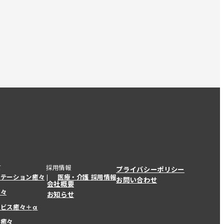
て
採用情報
プライバシーポリシー
ステーション癒々
医療・介護 採用情報
お問い合わせ
会社概要
癒々
お知らせ
ービス癒々＋
α
ービス癒々＋
α
ー癒々