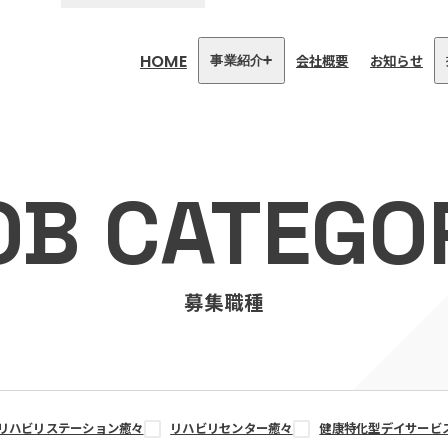
HOME
会社概要
お知らせ
事業紹介
医療・介護事業
訪問看護リハビリステーション
OB CATEGO
癒々
リハビリセンター癒々
健康特化型デイサービス癒々＋
α
福祉用具プランナー癒々
募集職種
リハビリステーション癒々
リハビリセンター癒々
健康特化型デイサービ