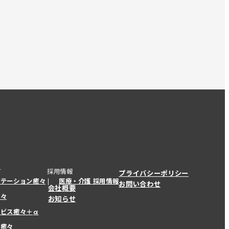
て
採用情報
プライバシーポリシー
ステーション癒々
医療・介護 採用情報
お問い合わせ
会社概要
癒々
お知らせ
ービス癒々＋
α
ービス癒々＋
α
ー癒々