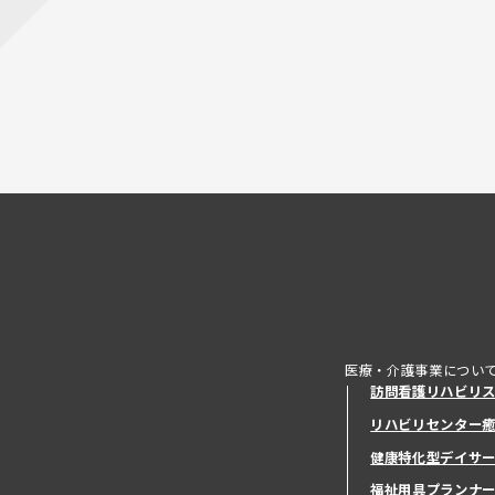
医療・介護事業につい
訪問看護リハビリ
リハビリセンター
健康特化型デイサ
健康特化型デイサ
福祉用具プランナ