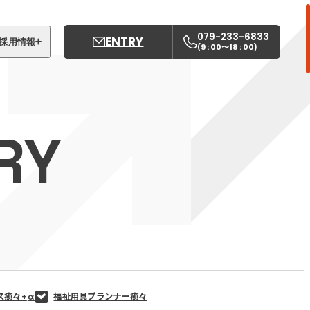
079-233-6833
ENTRY
採用情報
9 : 00〜18 : 00
(
)
募集職種
姫路中央こども園
RY
姫路中央保育園
ス癒々+
α
福祉用具プランナー癒々