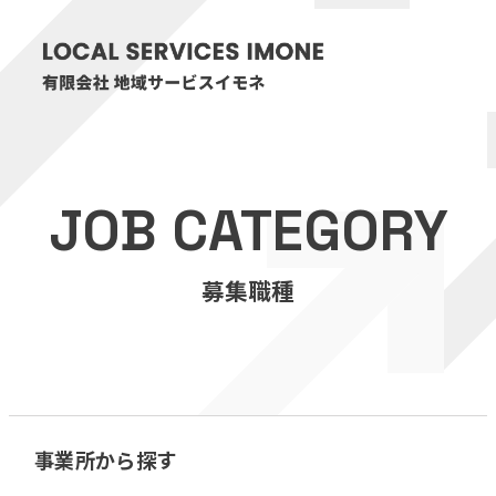
HOME
JOB CATEGORY
医療・介護事業
募集職種
訪問看護リハビリステーション癒々
リハビリセンター癒々
健康特化型デイサービス癒々＋
α
福祉用具プランナー癒々
事業所から探す