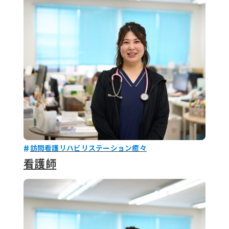
079-2
ENTRY
9 : 00
(
訪問看護リハビリステーション癒々
看護師