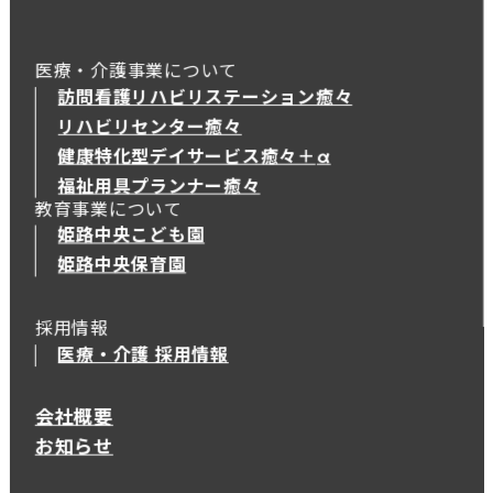
医療・介護事業について
訪問看護リハビリステーション癒々
リハビリセンター癒々
健康特化型デイサービス癒々＋
α
健康特化型デイサービス癒々＋
α
福祉用具プランナー癒々
教育事業について
姫路中央こども園
姫路中央保育園
採用情報
医療・介護 採用情報
会社概要
お知らせ