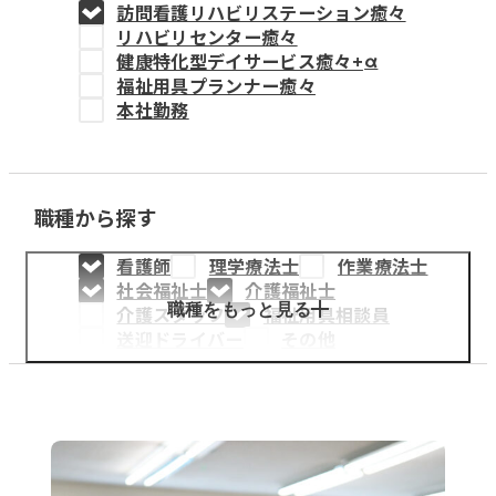
訪問看護リハビリステーション癒々
教育事業
リハビリセンター癒々
健康特化型デイサービス癒々+
α
姫路中央こども園
福祉用具プランナー癒々
本社勤務
姫路中央保育園
職種から探す
採用情報
看護師
理学療法士
作業療法士
医療・介護事業
社会福祉士
介護福祉士
募集職種
職種をもっと見る
介護スタッフ
福祉用具相談員
送迎ドライバー
その他
会社概要
お知らせ