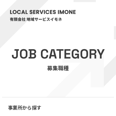
HOME
JOB CATEGORY
医療・介護事業
募集職種
訪問看護リハビリステーション癒々
リハビリセンター癒々
健康特化型デイサービス癒々＋
α
福祉用具プランナー癒々
事業所から探す