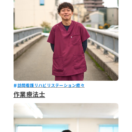
079-2
ENTRY
9 : 00
(
訪問看護リハビリステーション癒々
作業療法士