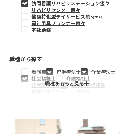
訪問看護リハビリステーション癒々
教育事業
リハビリセンター癒々
健康特化型デイサービス癒々+
α
姫路中央こども園
福祉用具プランナー癒々
本社勤務
姫路中央保育園
職種から探す
採用情報
看護師
理学療法士
作業療法士
医療・介護事業
社会福祉士
介護福祉士
募集職種
職種をもっと見る
介護スタッフ
福祉用具相談員
送迎ドライバー
その他
会社概要
お知らせ