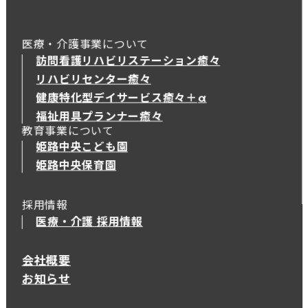
医療・介護事業について
訪問看護リハビリステーション癒々
リハビリセンター癒々
健康特化型デイサービス癒々＋
α
健康特化型デイサービス癒々＋
α
福祉用具プランナー癒々
教育事業について
姫路中央こども園
姫路中央保育園
採用情報
医療・介護 採用情報
会社概要
お知らせ