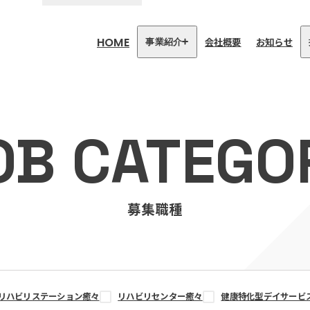
HOME
会社概要
お知らせ
事業紹介
医療・介護事業
訪問看護リハビリステーション
OB CATEGO
癒々
リハビリセンター癒々
健康特化型デイサービス癒々＋
α
福祉用具プランナー癒々
募集職種
リハビリステーション癒々
リハビリセンター癒々
健康特化型デイサービ