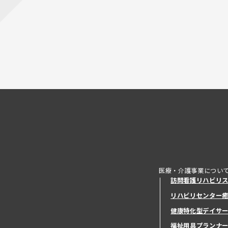
医療・介護事業につい
訪問看護リハビリ
リハビリセンター
健康特化型デイサ
健康特化型デイサ
福祉用具プランナ