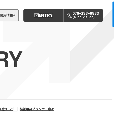
079-233-6833
ENTRY
採用情報
9 : 00〜18 : 00
(
)
募集職種
姫路中央こども園
RY
姫路中央保育園
ス癒々+
α
福祉用具プランナー癒々