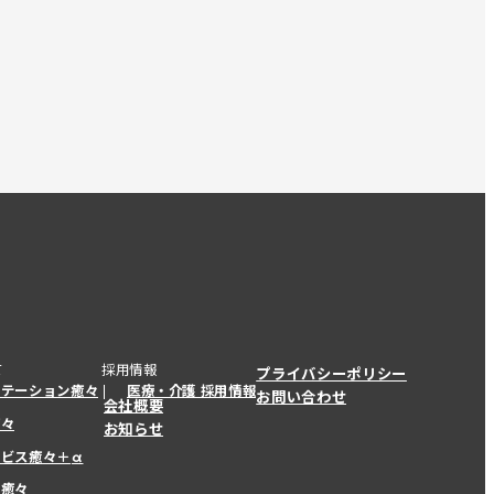
て
採用情報
プライバシーポリシー
ステーション癒々
医療・介護 採用情報
お問い合わせ
会社概要
癒々
お知らせ
ービス癒々＋
α
ービス癒々＋
α
ー癒々