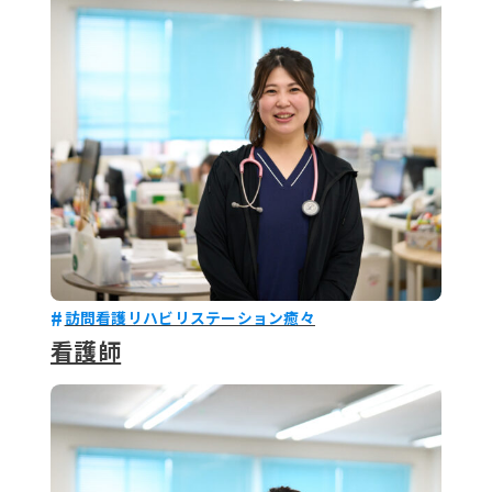
079-2
ENTRY
9 : 00
(
訪問看護リハビリステーション癒々
看護師