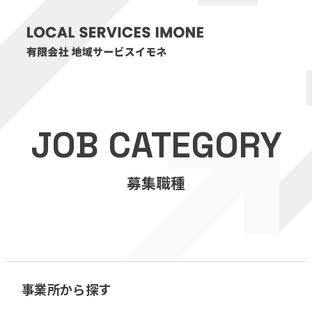
HOME
JOB CATEGORY
医療・介護事業
募集職種
訪問看護リハビリステーション癒々
リハビリセンター癒々
健康特化型デイサービス癒々＋
α
福祉用具プランナー癒々
事業所から探す