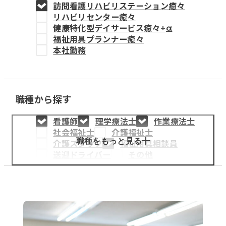
訪問看護リハビリステーション癒々
教育事業
リハビリセンター癒々
健康特化型デイサービス癒々+
α
姫路中央こども園
福祉用具プランナー癒々
本社勤務
姫路中央保育園
職種から探す
採用情報
看護師
理学療法士
作業療法士
医療・介護事業
社会福祉士
介護福祉士
募集職種
職種をもっと見る
介護スタッフ
福祉用具相談員
送迎ドライバー
その他
会社概要
お知らせ