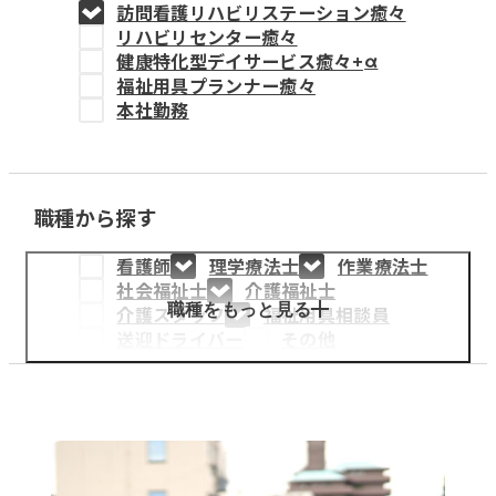
訪問看護リハビリステーション癒々
教育事業
リハビリセンター癒々
健康特化型デイサービス癒々+
α
姫路中央こども園
福祉用具プランナー癒々
本社勤務
姫路中央保育園
職種から探す
採用情報
看護師
理学療法士
作業療法士
医療・介護事業
社会福祉士
介護福祉士
募集職種
職種をもっと見る
介護スタッフ
福祉用具相談員
送迎ドライバー
その他
会社概要
お知らせ