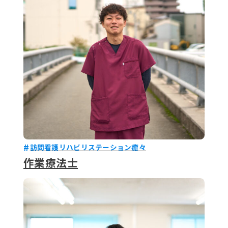
079-2
ENTRY
9 : 00
(
訪問看護リハビリステーション癒々
作業療法士