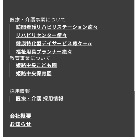
医療・介護事業について
訪問看護リハビリステーション癒々
リハビリセンター癒々
健康特化型デイサービス癒々＋
α
健康特化型デイサービス癒々＋
α
福祉用具プランナー癒々
教育事業について
姫路中央こども園
姫路中央保育園
採用情報
医療・介護 採用情報
会社概要
お知らせ