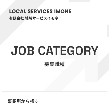
HOME
JOB CATEGORY
医療・介護事業
募集職種
訪問看護リハビリステーション癒々
リハビリセンター癒々
健康特化型デイサービス癒々＋
α
福祉用具プランナー癒々
事業所から探す