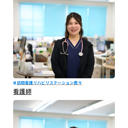
079-2
ENTRY
9 : 00
(
訪問看護リハビリステーション癒々
看護師