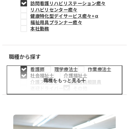
訪問看護リハビリステーション癒々
教育事業
リハビリセンター癒々
健康特化型デイサービス癒々+
α
姫路中央こども園
福祉用具プランナー癒々
本社勤務
姫路中央保育園
職種から探す
採用情報
看護師
理学療法士
作業療法士
医療・介護事業
社会福祉士
介護福祉士
募集職種
職種をもっと見る
介護スタッフ
福祉用具相談員
送迎ドライバー
その他
会社概要
お知らせ