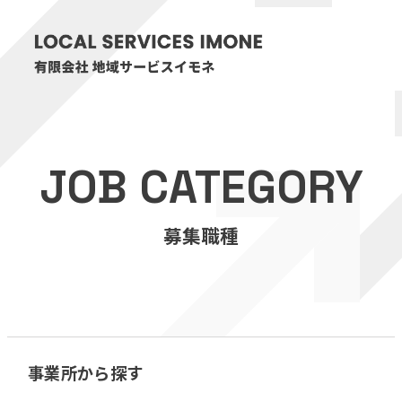
HOME
JOB CATEGORY
医療・介護事業
募集職種
訪問看護リハビリステーション癒々
リハビリセンター癒々
健康特化型デイサービス癒々＋
α
福祉用具プランナー癒々
事業所から探す