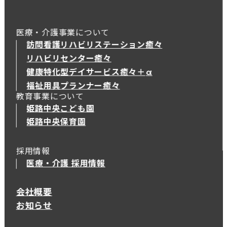
医療・介護事業について
訪問看護リハビリステーション癒々
リハビリセンター癒々
健康特化型デイサービス癒々＋
α
健康特化型デイサービス癒々＋
α
福祉用具プランナー癒々
教育事業について
姫路中央こども園
姫路中央保育園
採用情報
医療・介護 採用情報
会社概要
お知らせ