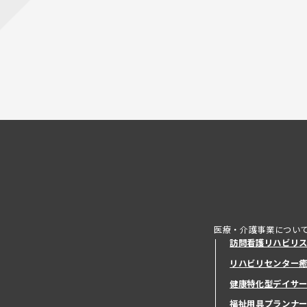
医療・介護事業につい
訪問看護リハビリ
リハビリセンター
健康特化型デイサ
健康特化型デイサ
福祉用具プランナ