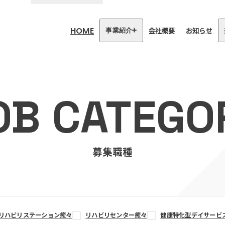
HOME
会社概要
お知らせ
事業紹介
医療・介護事業
訪問看護リハビリステーション
OB CATEGO
癒々
リハビリセンター癒々
健康特化型デイサービス癒々＋
α
福祉用具プランナー癒々
募集職種
リハビリステーション癒々
リハビリセンター癒々
健康特化型デイサービ