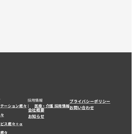
て
採用情報
プライバシーポリシー
ステーション癒々
医療・介護 採用情報
お問い合わせ
会社概要
癒々
お知らせ
ービス癒々＋
α
ービス癒々＋
α
ー癒々