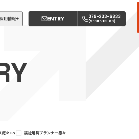
079-233-6833
ENTRY
採用情報
9 : 00〜18 : 00
(
)
募集職種
姫路中央こども園
RY
姫路中央保育園
ス癒々+
α
福祉用具プランナー癒々