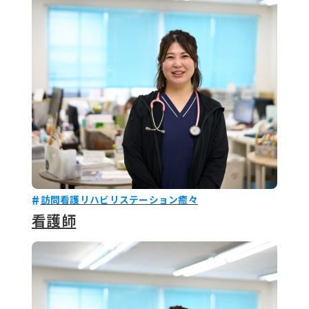
079-2
ENTRY
9 : 00
(
訪問看護リハビリステーション癒々
看護師