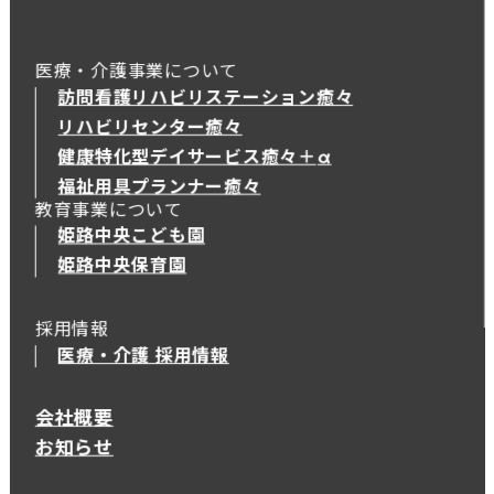
医療・介護事業について
訪問看護リハビリステーション癒々
リハビリセンター癒々
健康特化型デイサービス癒々＋
α
健康特化型デイサービス癒々＋
α
福祉用具プランナー癒々
教育事業について
姫路中央こども園
姫路中央保育園
採用情報
医療・介護 採用情報
会社概要
お知らせ