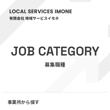
HOME
JOB CATEGORY
医療・介護事業
募集職種
訪問看護リハビリステーション癒々
リハビリセンター癒々
健康特化型デイサービス癒々＋
α
福祉用具プランナー癒々
事業所から探す