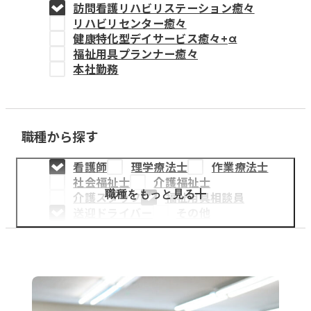
訪問看護リハビリステーション癒々
教育事業
リハビリセンター癒々
健康特化型デイサービス癒々+
α
姫路中央こども園
福祉用具プランナー癒々
本社勤務
姫路中央保育園
職種から探す
採用情報
看護師
理学療法士
作業療法士
医療・介護事業
社会福祉士
介護福祉士
募集職種
職種をもっと見る
介護スタッフ
福祉用具相談員
送迎ドライバー
その他
会社概要
お知らせ