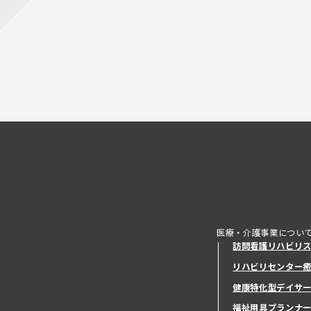
医療・介護事業につい
訪問看護リハビリ
リハビリセンター
健康特化型デイサ
健康特化型デイサ
福祉用具プランナ