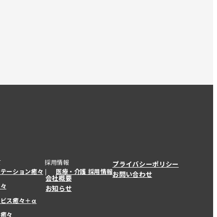
て
採用情報
プライバシーポリシー
ステーション癒々
医療・介護 採用情報
お問い合わせ
会社概要
癒々
お知らせ
ービス癒々＋
α
ービス癒々＋
α
ー癒々