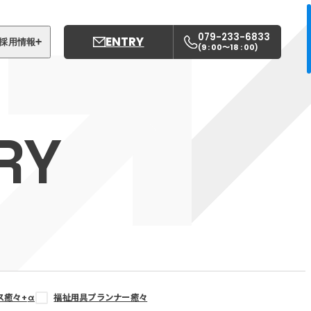
079-233-6833
ENTRY
採用情報
9 : 00〜18 : 00
(
)
募集職種
姫路中央こども園
RY
姫路中央保育園
ス癒々+
α
福祉用具プランナー癒々