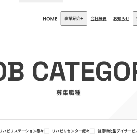
HOME
会社概要
お知らせ
事業紹介
医療・介護事業
訪問看護リハビリステーション
OB CATEGO
癒々
リハビリセンター癒々
健康特化型デイサービス癒々＋
α
福祉用具プランナー癒々
募集職種
リハビリステーション癒々
リハビリセンター癒々
健康特化型デイサービ