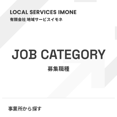
HOME
JOB CATEGORY
医療・介護事業
募集職種
訪問看護リハビリステーション癒々
リハビリセンター癒々
健康特化型デイサービス癒々＋
α
福祉用具プランナー癒々
事業所から探す