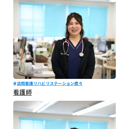
079-2
ENTRY
9 : 00
(
訪問看護リハビリステーション癒々
看護師