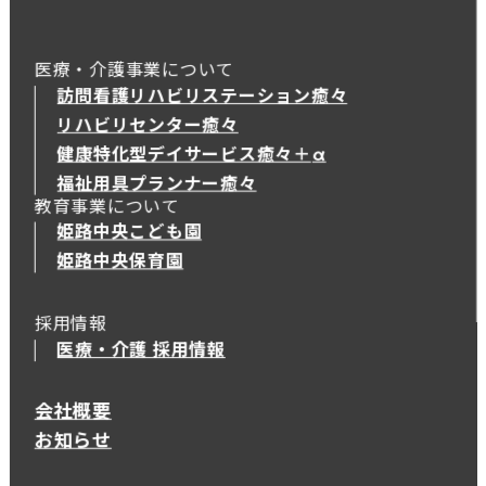
医療・介護事業について
訪問看護リハビリステーション癒々
リハビリセンター癒々
健康特化型デイサービス癒々＋
α
健康特化型デイサービス癒々＋
α
福祉用具プランナー癒々
教育事業について
姫路中央こども園
姫路中央保育園
採用情報
医療・介護 採用情報
会社概要
お知らせ