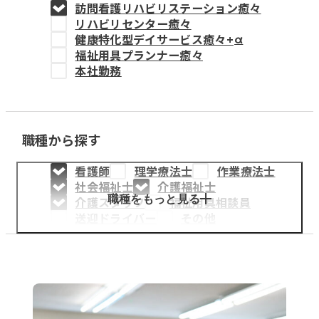
訪問看護リハビリステーション癒々
教育事業
リハビリセンター癒々
健康特化型デイサービス癒々+
α
姫路中央こども園
福祉用具プランナー癒々
本社勤務
姫路中央保育園
職種から探す
採用情報
看護師
理学療法士
作業療法士
医療・介護事業
社会福祉士
介護福祉士
募集職種
職種をもっと見る
介護スタッフ
福祉用具相談員
送迎ドライバー
その他
会社概要
お知らせ