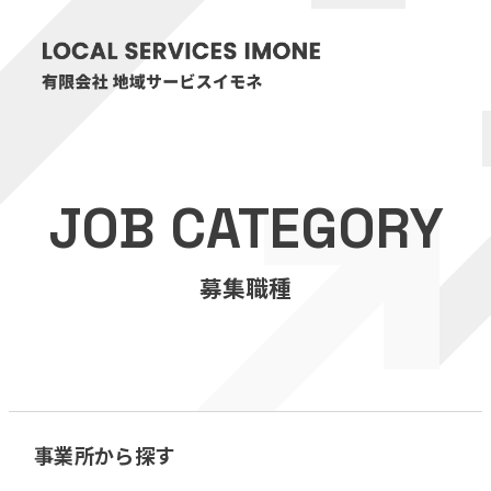
HOME
JOB CATEGORY
医療・介護事業
募集職種
訪問看護リハビリステーション癒々
リハビリセンター癒々
健康特化型デイサービス癒々＋
α
福祉用具プランナー癒々
事業所から探す