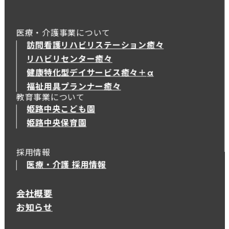
医療・介護事業について
訪問看護リハビリステーション癒々
リハビリセンター癒々
健康特化型デイサービス癒々＋
α
健康特化型デイサービス癒々＋
α
福祉用具プランナー癒々
教育事業について
姫路中央こども園
姫路中央保育園
採用情報
医療・介護 採用情報
会社概要
お知らせ