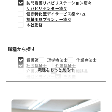
訪問看護リハビリステーション癒々
教育事業
リハビリセンター癒々
健康特化型デイサービス癒々+
α
姫路中央こども園
福祉用具プランナー癒々
本社勤務
姫路中央保育園
職種から探す
採用情報
看護師
理学療法士
作業療法士
医療・介護事業
社会福祉士
介護福祉士
募集職種
職種をもっと見る
介護スタッフ
福祉用具相談員
送迎ドライバー
その他
会社概要
お知らせ