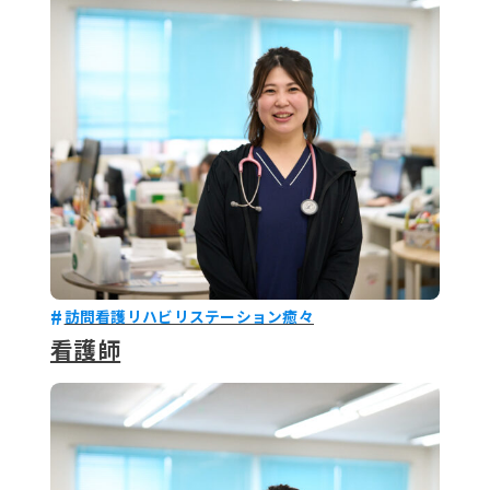
079-2
ENTRY
9 : 00
(
訪問看護リハビリステーション癒々
看護師