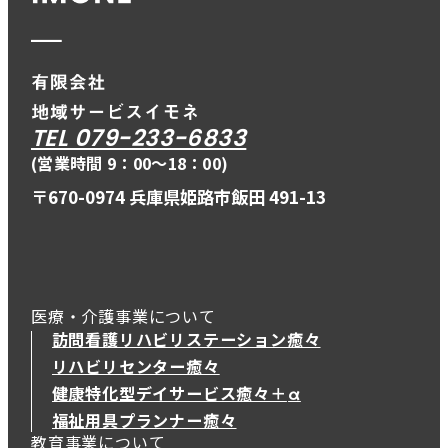
TEL 079-233-6833
(営業時間 9：00〜18：00)
〒670-0974 兵庫県姫路市飯田 491-13
医療・介護事業について
訪問看護リハビリステーション癒々
リハビリセンター癒々
健康特化型デイサービス癒々＋
α
健康特化型デイサービス癒々＋
α
福祉用具プランナー癒々
教育事業について