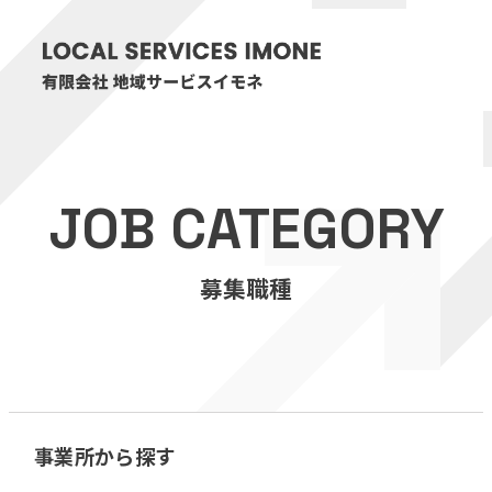
HOME
JOB CATEGORY
医療・介護事業
募集職種
訪問看護リハビリステーション癒々
リハビリセンター癒々
健康特化型デイサービス癒々＋
α
福祉用具プランナー癒々
事業所から探す