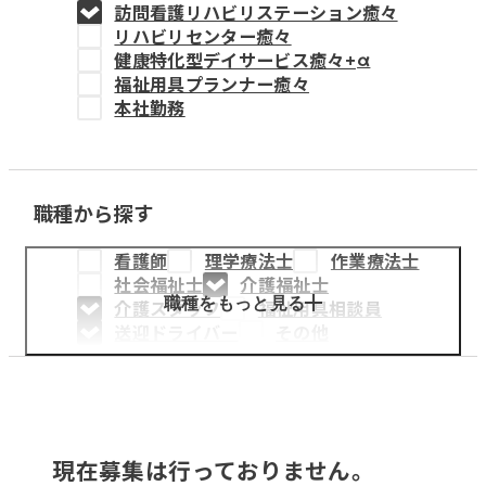
訪問看護リハビリステーション癒々
教育事業
リハビリセンター癒々
健康特化型デイサービス癒々+
α
姫路中央こども園
福祉用具プランナー癒々
本社勤務
姫路中央保育園
職種から探す
採用情報
看護師
理学療法士
作業療法士
医療・介護事業
社会福祉士
介護福祉士
募集職種
職種をもっと見る
介護スタッフ
福祉用具相談員
送迎ドライバー
その他
会社概要
お知らせ
現在募集は行っておりません。