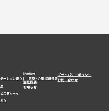
て
採用情報
プライバシーポリシー
ステーション癒々
医療・介護 採用情報
お問い合わせ
会社概要
癒々
お知らせ
ービス癒々＋
α
ービス癒々＋
α
ー癒々