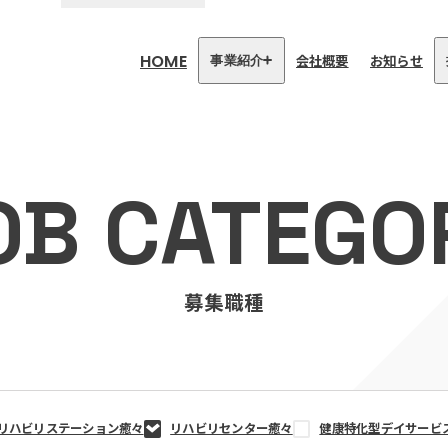
HOME
会社概要
お知らせ
事業紹介
医療・介護事業
訪問看護リハビリステーション
OB CATEGO
癒々
リハビリセンター癒々
健康特化型デイサービス癒々＋
α
福祉用具プランナー癒々
募集職種
リハビリステーション癒々
リハビリセンター癒々
健康特化型デイサービ