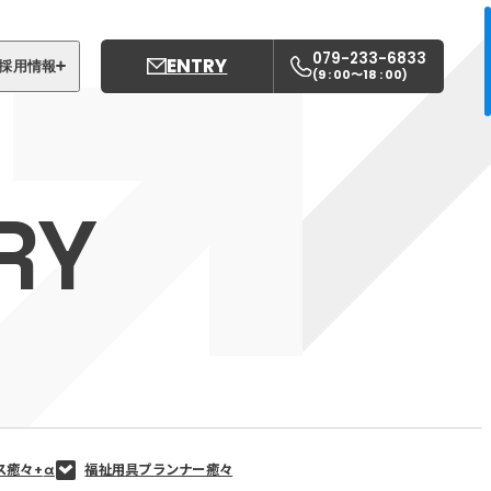
079-233-6833
ENTRY
採用情報
9 : 00〜18 : 00
(
)
募集職種
姫路中央こども園
RY
姫路中央保育園
ス癒々+
α
福祉用具プランナー癒々