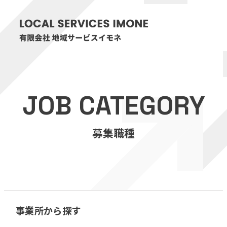
HOME
JOB CATEGORY
医療・介護事業
募集職種
訪問看護リハビリステーション癒々
リハビリセンター癒々
健康特化型デイサービス癒々＋
α
福祉用具プランナー癒々
事業所から探す