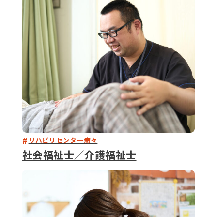
079-2
ENTRY
9 : 00
(
リハビリセンター癒々
社会福祉士／介護福祉士