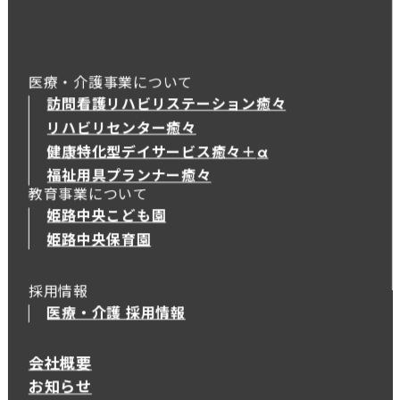
医療・介護事業について
訪問看護リハビリステーション癒々
リハビリセンター癒々
健康特化型デイサービス癒々＋
α
健康特化型デイサービス癒々＋
α
福祉用具プランナー癒々
教育事業について
姫路中央こども園
姫路中央保育園
採用情報
医療・介護 採用情報
会社概要
お知らせ