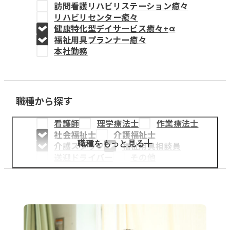
訪問看護リハビリステーション癒々
教育事業
リハビリセンター癒々
健康特化型デイサービス癒々+
α
姫路中央こども園
福祉用具プランナー癒々
本社勤務
姫路中央保育園
職種から探す
採用情報
看護師
理学療法士
作業療法士
医療・介護事業
社会福祉士
介護福祉士
募集職種
職種をもっと見る
介護スタッフ
福祉用具相談員
送迎ドライバー
その他
会社概要
お知らせ