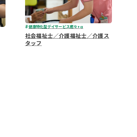
健康特化型デイサービス癒々+
α
社会福祉士／介護福祉士／介護ス
タッフ