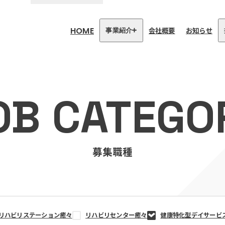
HOME
会社概要
お知らせ
事業紹介
医療・介護事業
訪問看護リハビリステーション
OB CATEGO
癒々
リハビリセンター癒々
健康特化型デイサービス癒々＋
α
福祉用具プランナー癒々
募集職種
リハビリステーション癒々
リハビリセンター癒々
健康特化型デイサービ