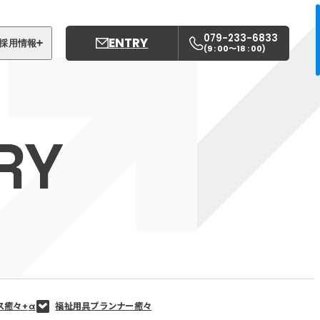
079-233-6833
ENTRY
採用情報
9 : 00〜18 : 00
(
)
募集職種
姫路中央こども園
RY
姫路中央保育園
ス癒々+
α
福祉用具プランナー癒々