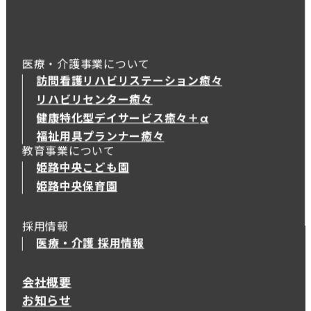
医療・介護事業について
訪問看護リハビリステーション癒々
リハビリセンター癒々
健康特化型デイサービス癒々＋
α
健康特化型デイサービス癒々＋
α
福祉用具プランナー癒々
教育事業について
姫路中央こども園
姫路中央保育園
採用情報
医療・介護 採用情報
会社概要
お知らせ