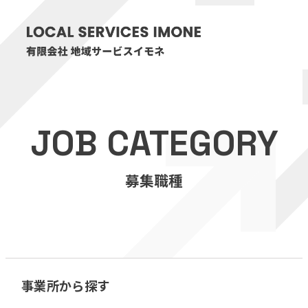
HOME
JOB CATEGORY
医療・介護事業
募集職種
訪問看護リハビリステーション癒々
リハビリセンター癒々
健康特化型デイサービス癒々＋
α
福祉用具プランナー癒々
事業所から探す