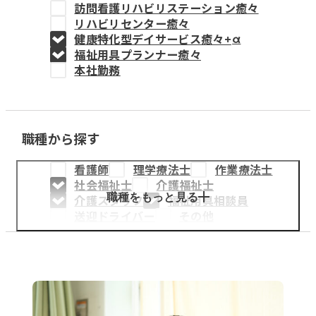
訪問看護リハビリステーション癒々
教育事業
リハビリセンター癒々
健康特化型デイサービス癒々+
α
姫路中央こども園
福祉用具プランナー癒々
本社勤務
姫路中央保育園
職種から探す
採用情報
看護師
理学療法士
作業療法士
医療・介護事業
社会福祉士
介護福祉士
募集職種
職種をもっと見る
介護スタッフ
福祉用具相談員
送迎ドライバー
その他
会社概要
お知らせ