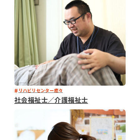
079-2
ENTRY
9 : 00
(
リハビリセンター癒々
社会福祉士／介護福祉士