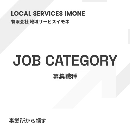
HOME
JOB CATEGORY
医療・介護事業
募集職種
訪問看護リハビリステーション癒々
リハビリセンター癒々
健康特化型デイサービス癒々＋
α
福祉用具プランナー癒々
事業所から探す