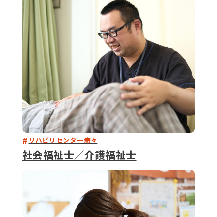
079-2
ENTRY
9 : 00
(
リハビリセンター癒々
社会福祉士／介護福祉士