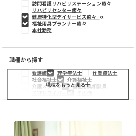
訪問看護リハビリステーション癒々
教育事業
リハビリセンター癒々
健康特化型デイサービス癒々+
α
姫路中央こども園
福祉用具プランナー癒々
本社勤務
姫路中央保育園
職種から探す
採用情報
看護師
理学療法士
作業療法士
医療・介護事業
社会福祉士
介護福祉士
募集職種
職種をもっと見る
介護スタッフ
福祉用具相談員
送迎ドライバー
その他
会社概要
お知らせ