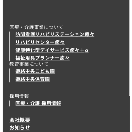
医療・介護事業について
訪問看護リハビリステーション癒々
リハビリセンター癒々
健康特化型デイサービス癒々＋
α
健康特化型デイサービス癒々＋
α
福祉用具プランナー癒々
教育事業について
姫路中央こども園
姫路中央保育園
採用情報
医療・介護 採用情報
会社概要
お知らせ