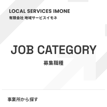
HOME
JOB CATEGORY
医療・介護事業
募集職種
訪問看護リハビリステーション癒々
リハビリセンター癒々
健康特化型デイサービス癒々＋
α
福祉用具プランナー癒々
事業所から探す