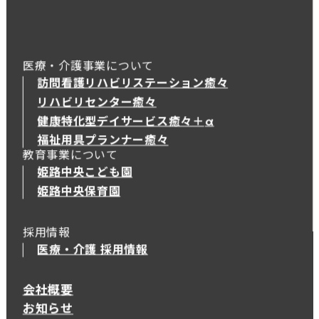
医療・介護事業について
訪問看護リハビリステーション癒々
リハビリセンター癒々
健康特化型デイサービス癒々＋
α
健康特化型デイサービス癒々＋
α
福祉用具プランナー癒々
教育事業について
姫路中央こども園
姫路中央保育園
採用情報
医療・介護 採用情報
会社概要
お知らせ