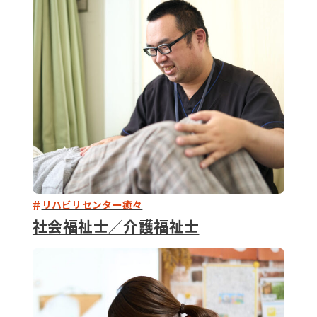
079-2
ENTRY
9 : 00
(
リハビリセンター癒々
社会福祉士／介護福祉士