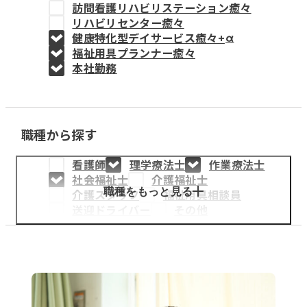
訪問看護リハビリステーション癒々
教育事業
リハビリセンター癒々
健康特化型デイサービス癒々+
α
姫路中央こども園
福祉用具プランナー癒々
本社勤務
姫路中央保育園
職種から探す
採用情報
看護師
理学療法士
作業療法士
医療・介護事業
社会福祉士
介護福祉士
募集職種
職種をもっと見る
介護スタッフ
福祉用具相談員
送迎ドライバー
その他
会社概要
お知らせ