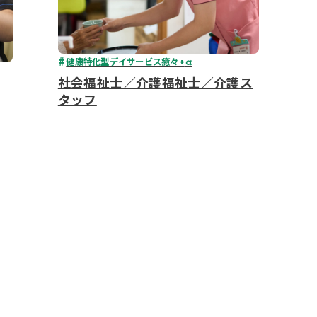
健康特化型デイサービス癒々+
α
社会福祉士／介護福祉士／介護ス
タッフ