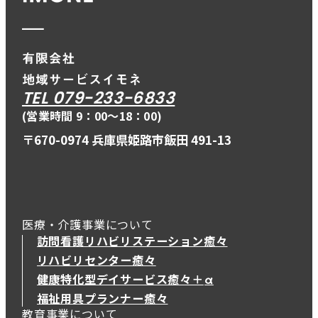
TEL 079-233-6833
(営業時間 9：00〜18：00)
〒670-0974 兵庫県姫路市飯田 491-13
医療・介護事業について
訪問看護リハビリステーション癒々
リハビリセンター癒々
健康特化型デイサービス癒々＋
α
健康特化型デイサービス癒々＋
α
福祉用具プランナー癒々
教育事業について