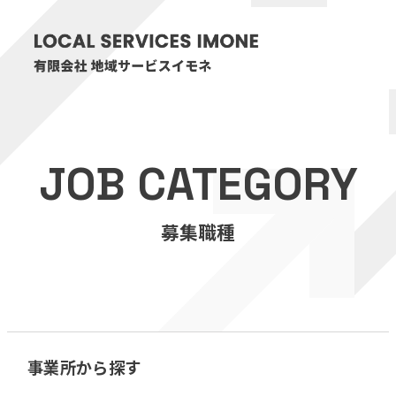
HOME
JOB CATEGORY
医療・介護事業
募集職種
訪問看護リハビリステーション癒々
リハビリセンター癒々
健康特化型デイサービス癒々＋
α
福祉用具プランナー癒々
事業所から探す