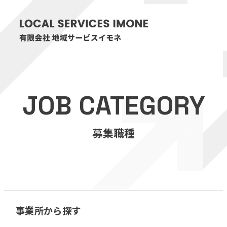
HOME
JOB CATEGORY
医療・介護事業
募集職種
訪問看護リハビリステーション癒々
リハビリセンター癒々
健康特化型デイサービス癒々＋
α
福祉用具プランナー癒々
事業所から探す