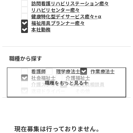
訪問看護リハビリステーション癒々
教育事業
リハビリセンター癒々
健康特化型デイサービス癒々+
α
姫路中央こども園
福祉用具プランナー癒々
本社勤務
姫路中央保育園
職種から探す
採用情報
看護師
理学療法士
作業療法士
医療・介護事業
社会福祉士
介護福祉士
募集職種
職種をもっと見る
介護スタッフ
福祉用具相談員
送迎ドライバー
その他
会社概要
お知らせ
現在募集は行っておりません。