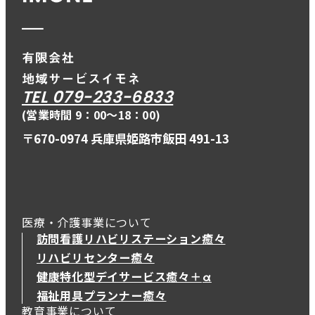
TEL 079-233-6833
(営業時間 9：00〜18：00)
〒670-0974 兵庫県姫路市飯田 491-13
医療・介護事業について
訪問看護リハビリステーション癒々
リハビリセンター癒々
健康特化型デイサービス癒々＋
α
健康特化型デイサービス癒々＋
α
福祉用具プランナー癒々
教育事業について