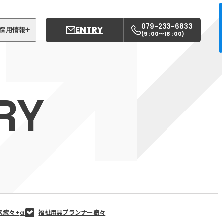
079-233-6833
ENTRY
採用情報
9 : 00〜18 : 00
(
)
募集職種
姫路中央こども園
RY
姫路中央保育園
ス癒々+
α
福祉用具プランナー癒々