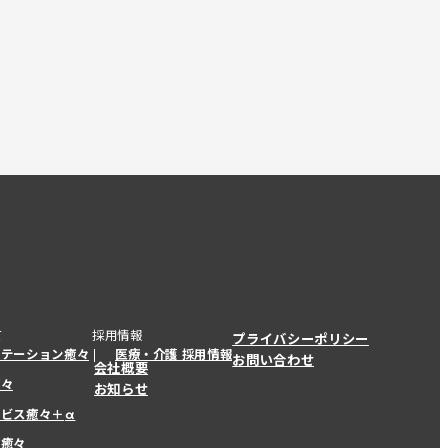
て
採用情報
プライバシーポリシー
ステーション癒々
医療・介護 採用情報
お問い合わせ
会社概要
癒々
お知らせ
ービス癒々＋
α
ービス癒々＋
α
ー癒々