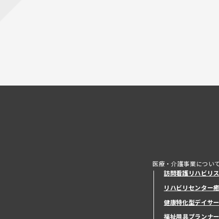
医療・介護事業につい
訪問看護リハビリ
リハビリセンター
健康特化型デイサ
健康特化型デイサ
福祉用具プランナ