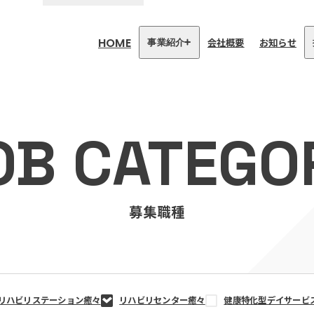
HOME
会社概要
お知らせ
事業紹介
医療・介護事業
訪問看護リハビリステーション
OB CATEGO
癒々
リハビリセンター癒々
健康特化型デイサービス癒々＋
α
福祉用具プランナー癒々
募集職種
リハビリステーション癒々
リハビリセンター癒々
健康特化型デイサービ