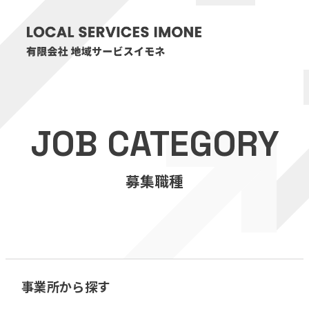
HOME
JOB CATEGORY
医療・介護事業
募集職種
訪問看護リハビリステーション癒々
リハビリセンター癒々
健康特化型デイサービス癒々＋
α
福祉用具プランナー癒々
事業所から探す