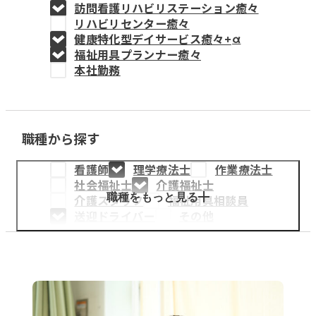
訪問看護リハビリステーション癒々
教育事業
リハビリセンター癒々
健康特化型デイサービス癒々+
α
姫路中央こども園
福祉用具プランナー癒々
本社勤務
姫路中央保育園
職種から探す
採用情報
看護師
理学療法士
作業療法士
医療・介護事業
社会福祉士
介護福祉士
募集職種
職種をもっと見る
介護スタッフ
福祉用具相談員
送迎ドライバー
その他
会社概要
お知らせ