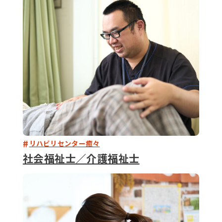
079-2
ENTRY
9 : 00
(
リハビリセンター癒々
社会福祉士／介護福祉士