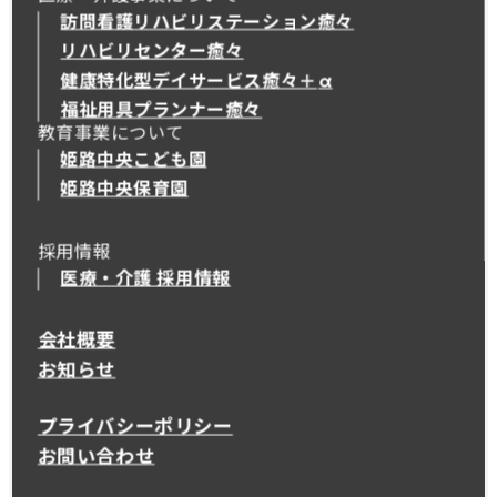
訪問看護リハビリステーション癒々
リハビリセンター癒々
健康特化型デイサービス癒々＋
α
健康特化型デイサービス癒々＋
α
福祉用具プランナー癒々
教育事業について
姫路中央こども園
姫路中央保育園
採用情報
医療・介護 採用情報
会社概要
お知らせ
プライバシーポリシー
お問い合わせ