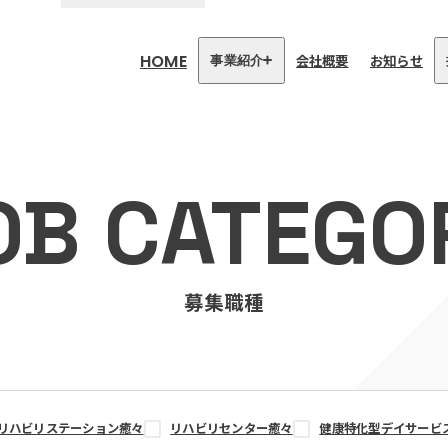
HOME
会社概要
お知らせ
事業紹介
医療・介護事業
訪問看護リハビリステーション
OB CATEGO
癒々
リハビリセンター癒々
健康特化型デイサービス癒々＋
α
福祉用具プランナー癒々
募集職種
リハビリステーション癒々
リハビリセンター癒々
健康特化型デイサービ