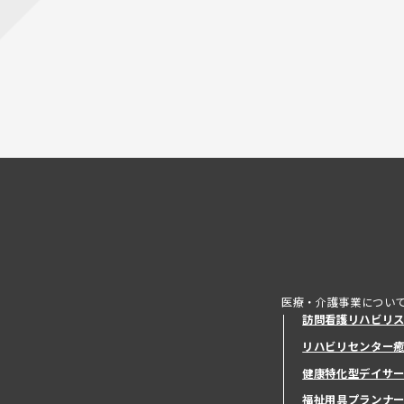
医療・介護事業につい
訪問看護リハビリ
リハビリセンター
健康特化型デイサ
健康特化型デイサ
福祉用具プランナ