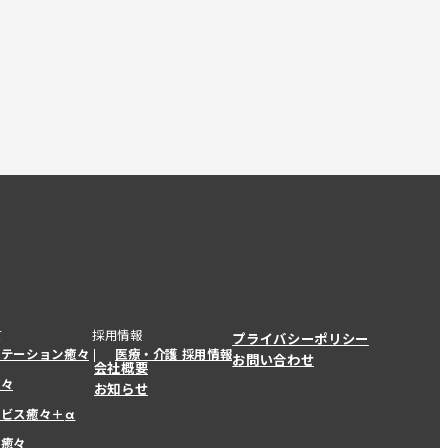
て
採用情報
プライバシーポリシー
ステーション癒々
医療・介護 採用情報
お問い合わせ
会社概要
癒々
お知らせ
ービス癒々＋
α
ービス癒々＋
α
ー癒々