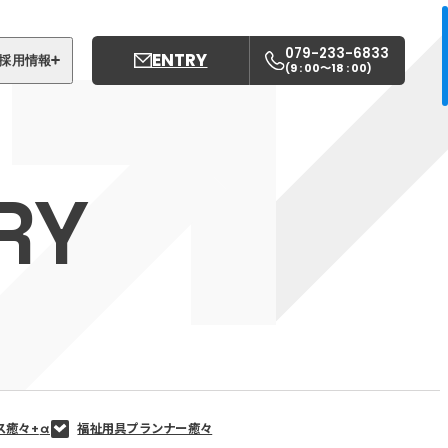
079-233-6833
ENTRY
採用情報
9 : 00〜18 : 00
(
)
募集職種
姫路中央こども園
RY
姫路中央保育園
ス癒々+
α
福祉用具プランナー癒々