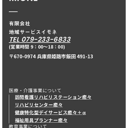
TEL 079-233-6833
(営業時間 9：00〜18：00)
〒670-0974 兵庫県姫路市飯田 491-13
医療・介護事業について
訪問看護リハビリステーション癒々
リハビリセンター癒々
健康特化型デイサービス癒々＋
α
健康特化型デイサービス癒々＋
α
福祉用具プランナー癒々
教育事業について