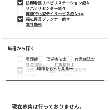
訪問看護リハビリステーション癒々
教育事業
リハビリセンター癒々
健康特化型デイサービス癒々+
α
姫路中央こども園
福祉用具プランナー癒々
本社勤務
姫路中央保育園
職種から探す
採用情報
看護師
理学療法士
作業療法士
医療・介護事業
社会福祉士
介護福祉士
募集職種
職種をもっと見る
介護スタッフ
福祉用具相談員
送迎ドライバー
その他
会社概要
お知らせ
現在募集は行っておりません。