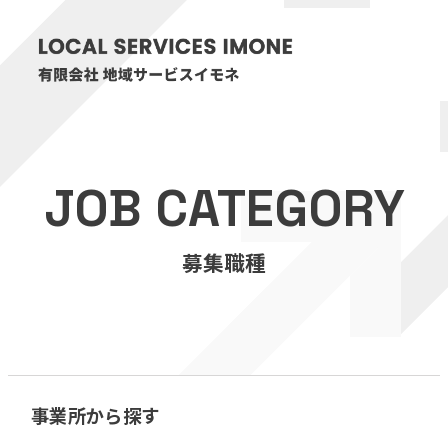
HOME
JOB CATEGORY
医療・介護事業
募集職種
訪問看護リハビリステーション癒々
リハビリセンター癒々
健康特化型デイサービス癒々＋
α
福祉用具プランナー癒々
事業所から探す