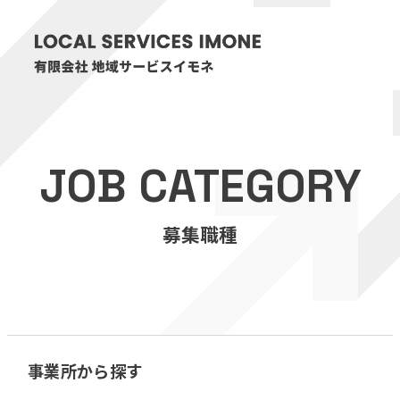
HOME
JOB CATEGORY
医療・介護事業
募集職種
訪問看護リハビリステーション癒々
リハビリセンター癒々
健康特化型デイサービス癒々＋
α
福祉用具プランナー癒々
事業所から探す