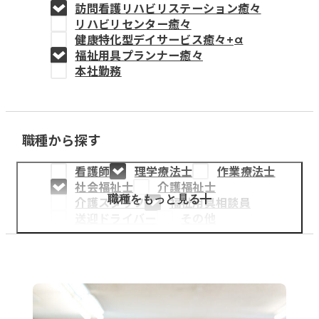
訪問看護リハビリステーション癒々
教育事業
リハビリセンター癒々
健康特化型デイサービス癒々+
α
姫路中央こども園
福祉用具プランナー癒々
本社勤務
姫路中央保育園
職種から探す
採用情報
看護師
理学療法士
作業療法士
医療・介護事業
社会福祉士
介護福祉士
募集職種
職種をもっと見る
介護スタッフ
福祉用具相談員
送迎ドライバー
その他
会社概要
お知らせ