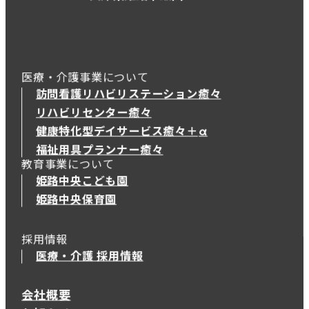
医療・介護事業について
訪問看護リハビリステーション癒々
リハビリセンター癒々
健康特化型デイサービス癒々＋
α
健康特化型デイサービス癒々＋
α
福祉用具プランナー癒々
教育事業について
姫路中央こども園
姫路中央保育園
採用情報
医療・介護 採用情報
会社概要