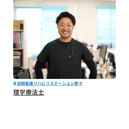
079-2
ENTRY
9 : 00
(
訪問看護リハビリステーション癒々
理学療法士