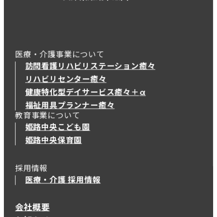
医療・介護事業について
訪問看護リハビリステーション癒々
リハビリセンター癒々
健康特化型デイサービス癒々＋
α
健康特化型デイサービス癒々＋
α
福祉用具プランナー癒々
教育事業について
姫路中央こども園
姫路中央保育園
採用情報
医療・介護 採用情報
会社概要