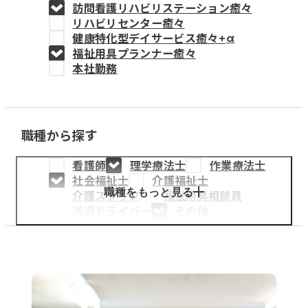
訪問看護リハビリステーション癒々
教育事業
リハビリセンター癒々
健康特化型デイサービス癒々+
α
姫路中央こども園
福祉用具プランナー癒々
本社勤務
姫路中央保育園
職種から探す
採用情報
看護師
理学療法士
作業療法士
医療・介護事業
社会福祉士
介護福祉士
募集職種
職種をもっと見る
介護スタッフ
福祉用具相談員
送迎ドライバー
その他
会社概要
お知らせ