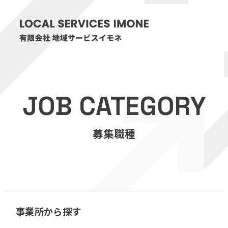
HOME
JOB CATEGORY
医療・介護事業
募集職種
訪問看護リハビリステーション癒々
リハビリセンター癒々
健康特化型デイサービス癒々＋
α
福祉用具プランナー癒々
事業所から探す