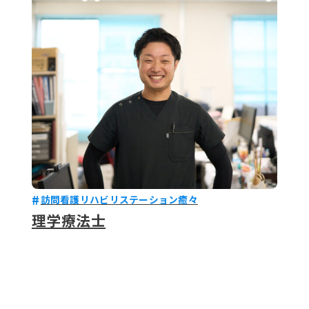
079-2
ENTRY
9 : 00
(
訪問看護リハビリステーション癒々
理学療法士