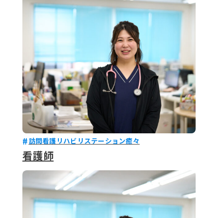
079-2
ENTRY
9 : 00
(
訪問看護リハビリステーション癒々
看護師