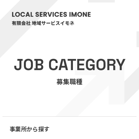
HOME
JOB CATEGORY
医療・介護事業
募集職種
訪問看護リハビリステーション癒々
リハビリセンター癒々
健康特化型デイサービス癒々＋
α
福祉用具プランナー癒々
事業所から探す