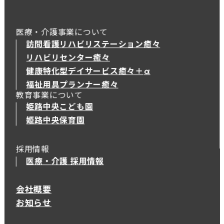
医療・介護事業について
訪問看護リハビリステーション癒々
リハビリセンター癒々
健康特化型デイサービス癒々＋
α
健康特化型デイサービス癒々＋
α
福祉用具プランナー癒々
教育事業について
姫路中央こども園
姫路中央保育園
採用情報
医療・介護 採用情報
会社概要
お知らせ