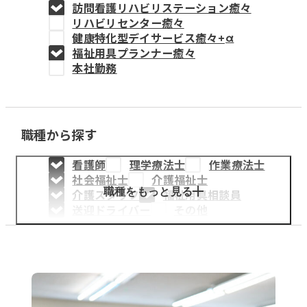
訪問看護リハビリステーション癒々
教育事業
リハビリセンター癒々
健康特化型デイサービス癒々+
α
姫路中央こども園
福祉用具プランナー癒々
本社勤務
姫路中央保育園
職種から探す
採用情報
看護師
理学療法士
作業療法士
医療・介護事業
社会福祉士
介護福祉士
募集職種
職種をもっと見る
介護スタッフ
福祉用具相談員
送迎ドライバー
その他
会社概要
お知らせ