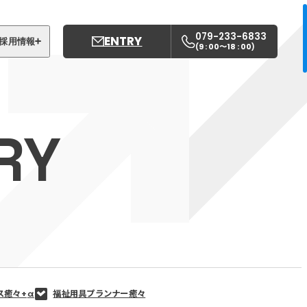
079-233-6833
ENTRY
採用情報
9 : 00〜18 : 00
(
)
募集職種
姫路中央こども園
RY
姫路中央保育園
ス癒々+
α
福祉用具プランナー癒々