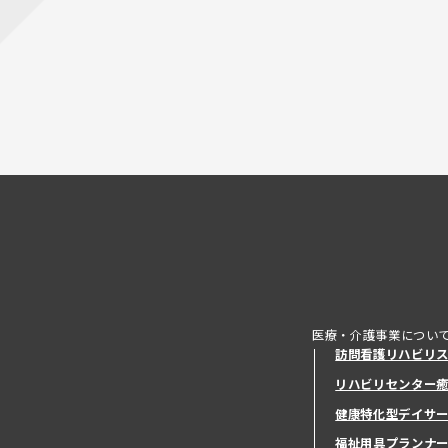
医療・介護事業につい
訪問看護リハビリ
リハビリセンター
健康特化型デイサ
健康特化型デイサ
福祉用具プランナ