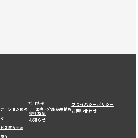
て
採用情報
プライバシーポリシー
ステーション癒々
医療・介護 採用情報
お問い合わせ
会社概要
癒々
お知らせ
ービス癒々＋
α
ービス癒々＋
α
ー癒々