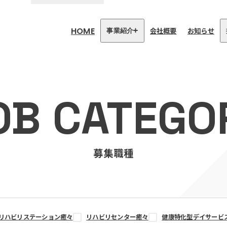
HOME
会社概要
お知らせ
事業紹介
医療・介護事業
訪問看護リハビリステーション
OB CATEGO
癒々
リハビリセンター癒々
健康特化型デイサービス癒々＋
α
福祉用具プランナー癒々
募集職種
リハビリステーション癒々
リハビリセンター癒々
健康特化型デイサービ