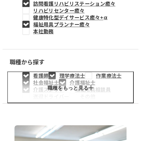
訪問看護リハビリステーション癒々
教育事業
リハビリセンター癒々
健康特化型デイサービス癒々+
α
姫路中央こども園
福祉用具プランナー癒々
本社勤務
姫路中央保育園
職種から探す
採用情報
看護師
理学療法士
作業療法士
医療・介護事業
社会福祉士
介護福祉士
募集職種
職種をもっと見る
介護スタッフ
福祉用具相談員
送迎ドライバー
その他
会社概要
お知らせ