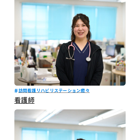
079-2
ENTRY
9 : 00
(
訪問看護リハビリステーション癒々
看護師