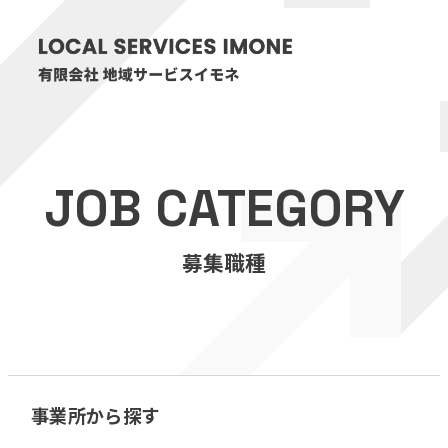
HOME
JOB CATEGORY
医療・介護事業
募集職種
訪問看護リハビリステーション癒々
リハビリセンター癒々
健康特化型デイサービス癒々＋
α
福祉用具プランナー癒々
事業所から探す