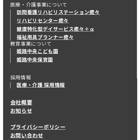
医療・介護事業について
訪問看護リハビリステーション癒々
リハビリセンター癒々
健康特化型デイサービス癒々＋
α
健康特化型デイサービス癒々＋
α
福祉用具プランナー癒々
教育事業について
姫路中央こども園
姫路中央保育園
採用情報
医療・介護 採用情報
会社概要
お知らせ
プライバシーポリシー
お問い合わせ