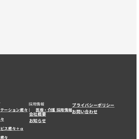
て
採用情報
プライバシーポリシー
ステーション癒々
医療・介護 採用情報
お問い合わせ
会社概要
癒々
お知らせ
ービス癒々＋
α
ービス癒々＋
α
ー癒々