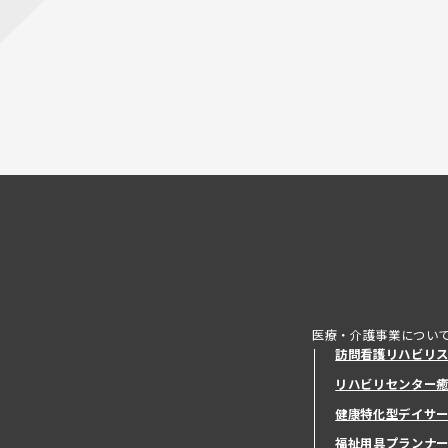
医療・介護事業につい
訪問看護リハビリ
リハビリセンター
健康特化型デイサ
健康特化型デイサ
福祉用具プランナ