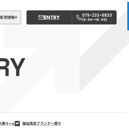
079-233-6833
ENTRY
採用情報
9 : 00〜18 : 00
(
)
募集職種
姫路中央こども園
RY
姫路中央保育園
ス癒々+
α
福祉用具プランナー癒々