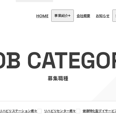
HOME
会社概要
お知らせ
事業紹介
医療・介護事業
訪問看護リハビリステーション
OB CATEGO
癒々
リハビリセンター癒々
健康特化型デイサービス癒々＋
α
福祉用具プランナー癒々
募集職種
リハビリステーション癒々
リハビリセンター癒々
健康特化型デイサービ