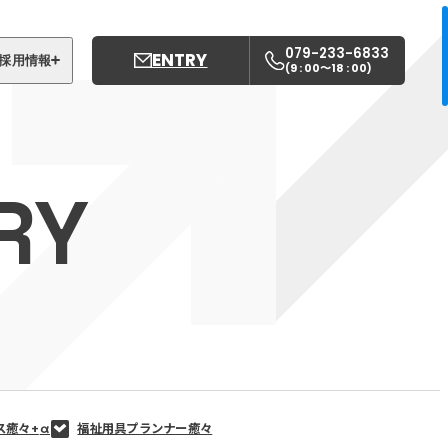
079-233-6833
ENTRY
採用情報
9 : 00〜18 : 00
(
)
募集職種
姫路中央こども園
RY
姫路中央保育園
ス癒々+
α
福祉用具プランナー癒々