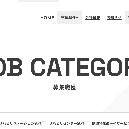
HOME
会社概要
お知らせ
事業紹介
医療・介護事業
訪問看護リハビリステーション
OB CATEGO
癒々
リハビリセンター癒々
健康特化型デイサービス癒々＋
α
福祉用具プランナー癒々
募集職種
リハビリステーション癒々
リハビリセンター癒々
健康特化型デイサービ