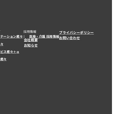
て
採用情報
プライバシーポリシー
ステーション癒々
医療・介護 採用情報
お問い合わせ
会社概要
癒々
お知らせ
ービス癒々＋
α
ービス癒々＋
α
ー癒々