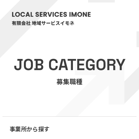
HOME
JOB CATEGORY
医療・介護事業
募集職種
訪問看護リハビリステーション癒々
リハビリセンター癒々
健康特化型デイサービス癒々＋
α
福祉用具プランナー癒々
事業所から探す