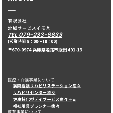
TEL 079-233-6833
(営業時間 9：00〜18：00)
〒670-0974 兵庫県姫路市飯田 491-13
医療・介護事業について
訪問看護リハビリステーション癒々
リハビリセンター癒々
健康特化型デイサービス癒々＋
α
健康特化型デイサービス癒々＋
α
福祉用具プランナー癒々
教育事業について