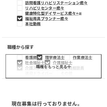
訪問看護リハビリステーション癒々
教育事業
リハビリセンター癒々
健康特化型デイサービス癒々+
α
姫路中央こども園
福祉用具プランナー癒々
本社勤務
姫路中央保育園
職種から探す
採用情報
看護師
理学療法士
作業療法士
医療・介護事業
社会福祉士
介護福祉士
募集職種
職種をもっと見る
介護スタッフ
福祉用具相談員
送迎ドライバー
その他
会社概要
お知らせ
現在募集は行っておりません。