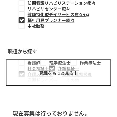
訪問看護リハビリステーション癒々
教育事業
リハビリセンター癒々
健康特化型デイサービス癒々+
α
姫路中央こども園
福祉用具プランナー癒々
本社勤務
姫路中央保育園
職種から探す
採用情報
看護師
理学療法士
作業療法士
医療・介護事業
社会福祉士
介護福祉士
募集職種
職種をもっと見る
介護スタッフ
福祉用具相談員
送迎ドライバー
その他
会社概要
お知らせ
現在募集は行っておりません。