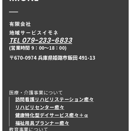
TEL 079-233-6833
(営業時間 9：00〜18：00)
〒670-0974 兵庫県姫路市飯田 491-13
医療・介護事業について
訪問看護リハビリステーション癒々
リハビリセンター癒々
健康特化型デイサービス癒々＋
α
健康特化型デイサービス癒々＋
α
福祉用具プランナー癒々
教育事業について