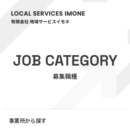
HOME
JOB CATEGORY
医療・介護事業
募集職種
訪問看護リハビリステーション癒々
リハビリセンター癒々
健康特化型デイサービス癒々＋
α
福祉用具プランナー癒々
事業所から探す