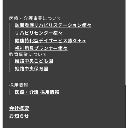
医療・介護事業について
訪問看護リハビリステーション癒々
リハビリセンター癒々
健康特化型デイサービス癒々＋
α
健康特化型デイサービス癒々＋
α
福祉用具プランナー癒々
教育事業について
姫路中央こども園
姫路中央保育園
採用情報
医療・介護 採用情報
会社概要
お知らせ