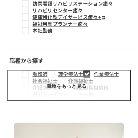
訪問看護リハビリステーション癒々
教育事業
リハビリセンター癒々
健康特化型デイサービス癒々+
α
姫路中央こども園
福祉用具プランナー癒々
本社勤務
姫路中央保育園
職種から探す
採用情報
看護師
理学療法士
作業療法士
医療・介護事業
社会福祉士
介護福祉士
募集職種
職種をもっと見る
介護スタッフ
福祉用具相談員
送迎ドライバー
その他
会社概要
お知らせ