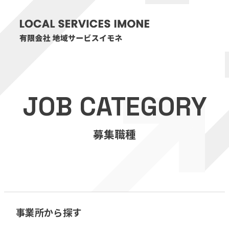
HOME
JOB CATEGORY
医療・介護事業
募集職種
訪問看護リハビリステーション癒々
リハビリセンター癒々
健康特化型デイサービス癒々＋
α
福祉用具プランナー癒々
事業所から探す