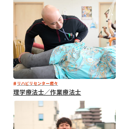
079-2
ENTRY
9 : 00
(
リハビリセンター癒々
理学療法士／作業療法士