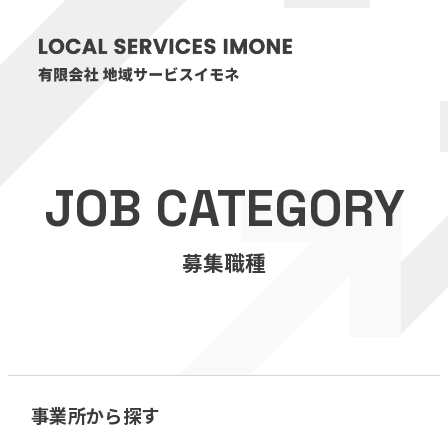
HOME
JOB CATEGORY
医療・介護事業
募集職種
訪問看護リハビリステーション癒々
リハビリセンター癒々
健康特化型デイサービス癒々＋
α
福祉用具プランナー癒々
事業所から探す