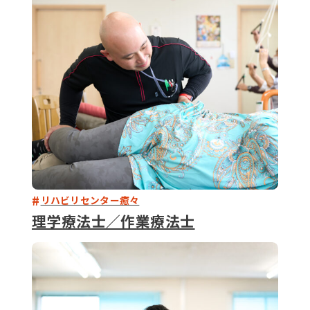
079-2
ENTRY
9 : 00
(
リハビリセンター癒々
理学療法士／作業療法士