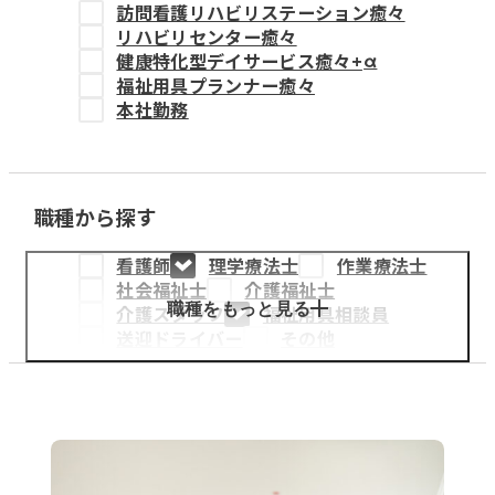
訪問看護リハビリステーション癒々
教育事業
リハビリセンター癒々
健康特化型デイサービス癒々+
α
姫路中央こども園
福祉用具プランナー癒々
本社勤務
姫路中央保育園
職種から探す
採用情報
看護師
理学療法士
作業療法士
医療・介護事業
社会福祉士
介護福祉士
募集職種
職種をもっと見る
介護スタッフ
福祉用具相談員
送迎ドライバー
その他
会社概要
お知らせ