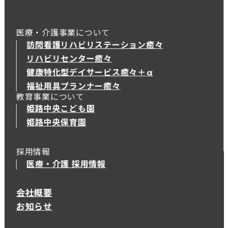
医療・介護事業について
訪問看護リハビリステーション癒々
リハビリセンター癒々
健康特化型デイサービス癒々＋
α
健康特化型デイサービス癒々＋
α
福祉用具プランナー癒々
教育事業について
姫路中央こども園
姫路中央保育園
採用情報
医療・介護 採用情報
会社概要
お知らせ