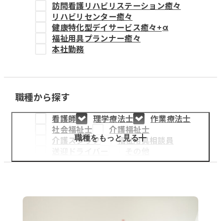
訪問看護リハビリステーション癒々
教育事業
リハビリセンター癒々
健康特化型デイサービス癒々+
α
姫路中央こども園
福祉用具プランナー癒々
本社勤務
姫路中央保育園
職種から探す
採用情報
看護師
理学療法士
作業療法士
医療・介護事業
社会福祉士
介護福祉士
募集職種
職種をもっと見る
介護スタッフ
福祉用具相談員
送迎ドライバー
その他
会社概要
お知らせ