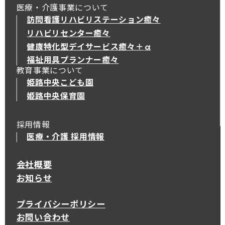
医療・介護事業について
訪問看護リハビリステーション癒々
リハビリセンター癒々
健康特化型デイサービス癒々＋
α
健康特化型デイサービス癒々＋
α
福祉用具プランナー癒々
教育事業について
姫路中央こども園
姫路中央保育園
採用情報
医療・介護 採用情報
会社概要
お知らせ
プライバシーポリシー
お問い合わせ