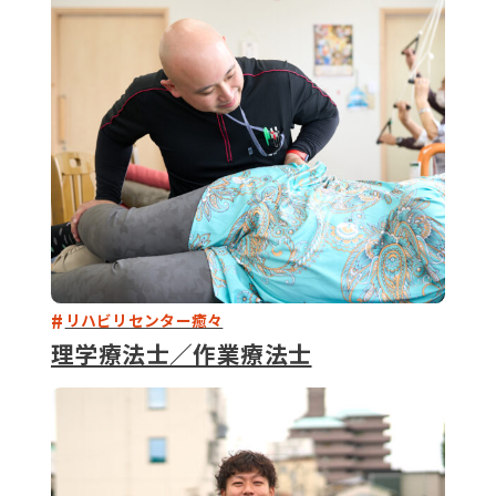
079-2
ENTRY
9 : 00
(
リハビリセンター癒々
理学療法士／作業療法士