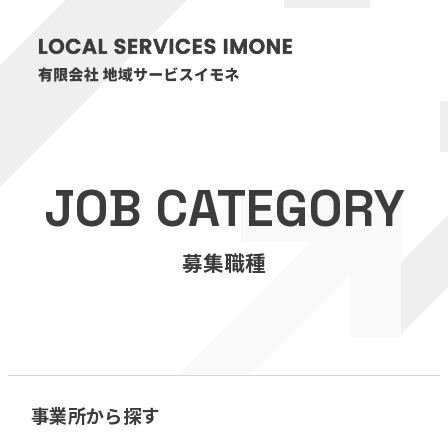
HOME
JOB CATEGORY
医療・介護事業
募集職種
訪問看護リハビリステーション癒々
リハビリセンター癒々
健康特化型デイサービス癒々＋
α
福祉用具プランナー癒々
事業所から探す