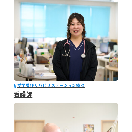
079-2
ENTRY
9 : 00
(
訪問看護リハビリステーション癒々
看護師