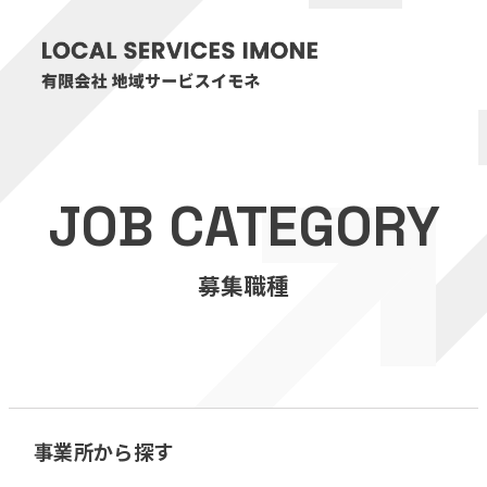
HOME
JOB CATEGORY
医療・介護事業
募集職種
訪問看護リハビリステーション癒々
リハビリセンター癒々
健康特化型デイサービス癒々＋
α
福祉用具プランナー癒々
事業所から探す