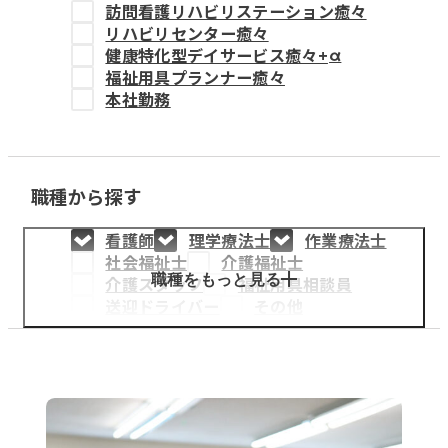
訪問看護リハビリステーション癒々
教育事業
リハビリセンター癒々
健康特化型デイサービス癒々+
α
姫路中央こども園
福祉用具プランナー癒々
本社勤務
姫路中央保育園
職種から探す
採用情報
看護師
理学療法士
作業療法士
医療・介護事業
社会福祉士
介護福祉士
募集職種
職種をもっと見る
介護スタッフ
福祉用具相談員
送迎ドライバー
その他
会社概要
お知らせ