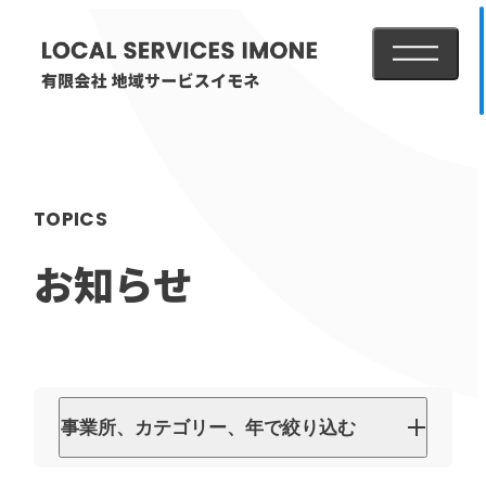
メニューを
HOME
TOPICS
医療・介護事業
お知らせ
訪問看護リハビリステーション癒々
リハビリセンター癒々
健康特化型デイサービス癒々＋
α
福祉用具プランナー癒々
事業所、カテゴリー、年で絞り込む
事業所