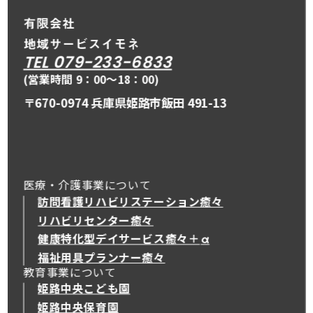
TEL 079-233-6833
(営業時間 9：00〜18：00)
〒670-0974 兵庫県姫路市飯田 491-13
医療・介護事業について
訪問看護リハビリステーション癒々
リハビリセンター癒々
健康特化型デイサービス癒々＋
α
健康特化型デイサービス癒々＋
α
福祉用具プランナー癒々
教育事業について
姫路中央こども園
姫路中央保育園