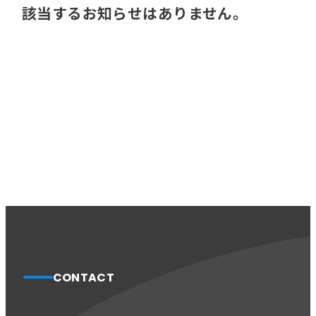
該当するお知らせはありません。
教育事業
すべて
地域サービスイモネ
姫路中央こども園
訪問看護リハビリステーション癒々
リハビリセンター癒々
姫路中央保育園
健康特化型 デイサービス 癒々＋
α
福祉用具プランナー 癒々
採用情報
カテゴリー
すべて
お知らせ
ブログ
採用情報
医療・介護事業
活動報告
社外評価
ご利用事例
募集職種
年
会社概要
CONTACT
お知らせ